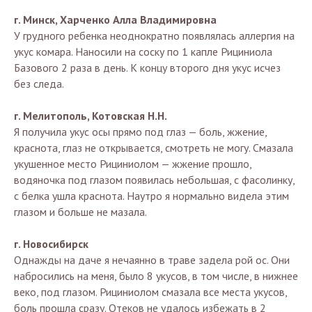
г. Минск, Харченко Алла Владимировна
У грудного ребенка неоднократно появлялась аллергия на
укус комара. Наносили на соску по 1 капле Рициниола
Базового 2 раза в день. К концу второго дня укус исчез
без следа.
г. Мелитополь, Котовская Н.Н.
Я получила укус осы прямо под глаз — боль, жжение,
краснота, глаз не открывается, смотреть не могу. Смазала
укушенное место Рициниолом — жжение прошло,
водяночка под глазом появилась небольшая, с фасолинку,
с белка ушла краснота. Наутро я нормально видела этим
глазом и больше не мазала.
г. Новосибирск
Однажды на даче я нечаянно в траве задела рой ос. Они
набросились на меня, было 8 укусов, в том числе, в нижнее
веко, под глазом. Рициниолом смазала все места укусов,
боль прошла сразу. Отеков не удалось избежать в 2