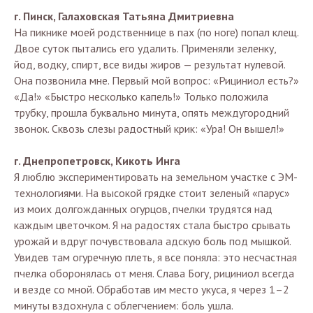
г. Пинск, Галаховская Татьяна Дмитриевна
На пикнике моей родственнице в пах (по ноге) попал клещ.
Двое суток пытались его удалить. Применяли зеленку,
йод, водку, спирт, все виды жиров — результат нулевой.
Она позвонила мне. Первый мой вопрос: «Рициниол есть?»
«Да!» «Быстро несколько капель!» Только положила
трубку, прошла буквально минута, опять междугородний
звонок. Сквозь слезы радостный крик: «Ура! Он вышел!»
г. Днепропетровск, Кикоть Инга
Я люблю экспериментировать на земельном участке с ЭМ-
технологиями. На высокой грядке стоит зеленый «парус»
из моих долгожданных огурцов, пчелки трудятся над
каждым цветочком. Я на радостях стала быстро срывать
урожай и вдруг почувствовала адскую боль под мышкой.
Увидев там огуречную плеть, я все поняла: это несчастная
пчелка оборонялась от меня. Слава Богу, рициниол всегда
и везде со мной. Обработав им место укуса, я через 1–2
минуты вздохнула с облегчением: боль ушла.