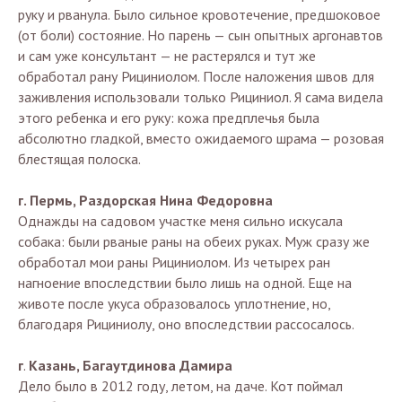
руку и рванула. Было сильное кровотечение, предшоковое
(от боли) состояние. Но парень — сын опытных аргонавтов
и сам уже консультант — не растерялся и тут же
обработал рану Рициниолом. После наложения швов для
заживления использовали только Рициниол. Я сама видела
этого ребенка и его руку: кожа предплечья была
абсолютно гладкой, вместо ожидаемого шрама — розовая
блестящая полоска.
г. Пермь, Раздорская Нина Федоровна
Однажды на садовом участке меня сильно искусала
собака: были рваные раны на обеих руках. Муж сразу же
обработал мои раны Рициниолом. Из четырех ран
нагноение впоследствии было лишь на одной. Еще на
животе после укуса образовалось уплотнение, но,
благодаря Рициниолу, оно впоследствии рассосалось.
г
.
Казань, Багаутдинова Дамира
Дело было в 2012 году, летом, на даче. Кот поймал