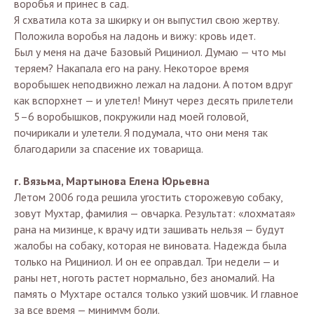
воробья и принес в сад.
Я схватила кота за шкирку и он выпустил свою жертву.
Положила воробья на ладонь и вижу: кровь идет.
Был у меня на даче Базовый Рициниол. Думаю — что мы
теряем? Накапала его на рану. Некоторое время
воробышек неподвижно лежал на ладони. А потом вдруг
как вспорхнет — и улетел! Минут через десять прилетели
5–6 воробышков, покружили над моей головой,
почирикали и улетели. Я подумала, что они меня так
благодарили за спасение их товарища.
г. Вязьма, Мартынова Елена Юрьевна
Летом 2006 года решила угостить сторожевую собаку,
зовут Мухтар, фамилия — овчарка. Результат: «лохматая»
рана на мизинце, к врачу идти зашивать нельзя — будут
жалобы на собаку, которая не виновата. Надежда была
только на Рициниол. И он ее оправдал. Три недели — и
раны нет, ноготь растет нормально, без аномалий. На
память о Мухтаре остался только узкий шовчик. И главное
за все время — минимум боли.