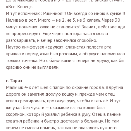
«Все. Конец».
И тут вспоминаю: Рициниол!!! Он всегда со мною в сумке!!!
Наливаю в рот. Много — не 2, не 3, не 5 капель. Через 30
минут понимаю: хуже не становится! Значит, действие яда
не прогрессирует. Еще через полтора часа я могла
разговаривать, и вечер закончился спокойно.
Наутро лимфоузел «сдулся», слизистая полости рта
пришла в норму, язык был розовым, а об укусе напоминала
только точечка. Но с баночками я теперь не дружу, как бы
красиво они не выглядели.
г. Тараз
Мальчик 4-х лет шел с папой по окраине города. Вдруг на
дороге он заметил дохлую кошку и, прежде чем отец
успел среагировать, протянул руку, чтобы взять её. И тут
же упал без чувств — оказывается, на кошке был
скорпион, который ужалил ребенка в руку. Отец в панике
схватил ребенка и быстро доставил в больницу. Но там
ничем не смогли помочь, так как не оказалось нужного