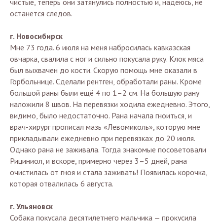
чистые, теперь они затянулись полностью и, надеюсь, не
останется следов.
г. Новосибирск
Мне 73 года. 6 июля на меня набросилась кавказская
овчарка, свалила с ног и сильно покусала руку. Клок мяса
был выхвачен до кости. Скорую помощь мне оказали в
Горбольнице. Сделали рентген, обработали раны. Кроме
большой раны были ещё 4 по 1–2 см. На большую рану
наложили 8 швов. На перевязки ходила ежедневно. Этого,
видимо, было недостаточно. Рана начала гноиться, и
врач-хирург прописал мазь «Левомиколь», которую мне
прикладывали ежедневно при перевязках до 20 июля.
Однако рана не заживала. Тогда знакомые посоветовали
Рициниол, и вскоре, примерно через 3–5 дней, рана
очистилась от гноя и стала заживать! Появилась корочка,
которая отвалилась 6 августа.
г. Ульяновск
Собака покусала десятилетнего мальчика — прокусила