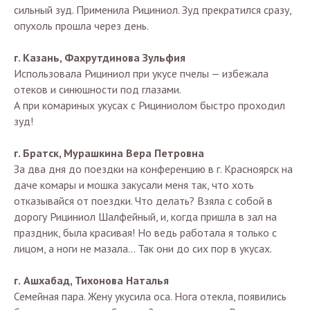
сильный зуд. Применила Рициниол. Зуд прекратился сразу,
опухоль прошла через день.
г. Казань, Фахрутдинова Зульфия
Использовала Рициниол при укусе пчелы — избежала
отеков и синюшности под глазами.
А при комариных укусах с Рициниолом быстро проходил
зуд!
г. Братск, Мурашкина Вера Петровна
За два дня до поездки на конференцию в г. Красноярск на
даче комары и мошка закусали меня так, что хоть
отказывайся от поездки. Что делать? Взяла с собой в
дорогу Рициниол Шалфейный, и, когда пришла в зал на
праздник, была красивая! Но ведь работала я только с
лицом, а ноги не мазала… Так они до сих пор в укусах.
г.
Ашхабад
, Тихонова Наталья
Семейная пара. Жену укусила оса. Нога отекла, появились