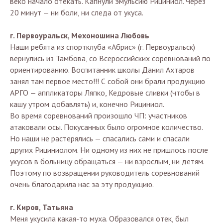
веко начало отекать. Капнули эмульсию Рициниол. Через
20 минут — ни боли, ни следа от укуса.
г. Первоуральск, Мехоношина Любовь
Наши ребята из спортклуба «Абрис» (г. Первоуральск)
вернулись из Тамбова, со Всероссийских соревнований по
ориентированию. Воспитанник школы Данил Ахтаров
занял там первое место!!! С собой они брали продукцию
АРГО — аппликаторы Ляпко, Кедровые сливки (чтобы в
кашу утром добавлять) и, конечно Рициниол.
Во время соревнований произошло ЧП: участников
атаковали осы. Покусанных было огромное количество.
Но наши не растерялись — спасались сами и спасали
других Рициниолом. Ни одному из них не пришлось после
укусов в больницу обращаться — ни взрослым, ни детям.
Поэтому по возвращении руководитель соревнований
очень благодарила нас за эту продукцию.
г. Киров, Татьяна
Меня укусила какая-то муха. Образовался отек, был