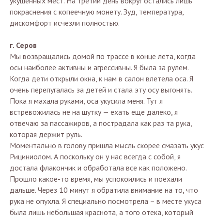
укушенных мест. На третий день вокруг остались лишь
покраснения с копеечную монету. Зуд, температура,
дискомфорт исчезли полностью.
г. Серов
Мы возвращались домой по трассе в конце лета, когда
осы наиболее активны и агрессивны. Я была за рулем.
Когда дети открыли окна, к нам в салон влетела оса. Я
очень перепугалась за детей и стала эту осу выгонять.
Пока я махала руками, оса укусила меня. Тут я
встревожилась не на шутку — ехать еще далеко, я
отвечаю за пассажиров, а пострадала как раз та рука,
которая держит руль.
Моментально в голову пришла мысль скорее смазать укус
Рициниолом. А поскольку он у нас всегда с собой, я
достала флакончик и обработала все как положено.
Прошло какое-то время, мы успокоились и поехали
дальше. Через 10 минут я обратила внимание на то, что
рука не опухла. Я специально посмотрела – в месте укуса
была лишь небольшая краснота, а того отека, который