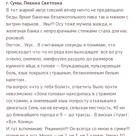
г. Сумы, Пикина Светлана
В тот жаркий августовский вечер ничто не предвещало
беды. Яркие баночки безалкогольного пива так и манили с
витрин ларьков… Увы!!! Осу тоже мучила жажда, и
железная банка с непрозрачными стенками стала для нас
роковой.
Глоток... Укус... В считанные секунды я понимаю, что
происходит что-то из ряда вон выходящее: все во рту
отекло, онемело, лимфоузел раздуло до размеров
куриного яйца, в голове — блуждающая, пульсирующая
боль, язык покрылся страшным, безжизненным белым
налетом…
На вопрос «что у тебя болит», ответить было почти
невозможно. «Зона головы» находилась в странном
состоянии, а онемевший язык попросту отказывался
двигаться. Семь часов вечера, сельская местность, 40 км
до ближайшего города и 9 — до трассы… В висках стучит:
«Все. Конец».
И тут вспоминаю: Рициниол!!! Он всегда со мною в сумке!!!
Наливаю в рот. Много — не 2, не 3, не 5 капель. Через 30