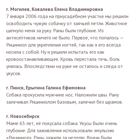
г. Могилев, Ковалева Елена Владимировна
7 января 2006 года на приусадебном участке мы решили
освободить чужую собачку от заячьей петли. Животное
цапнуло меня за руку. Раны были глубокие. Из
антисептиков ничего не было. Первое, что попалось —
Рициниол для укрепления ногтей, так как я его всегда
носила с собой. Ну и решили испытать его как
кровоостанавливающее. Кровь перестала течь, боль
унялась. Впоследствии на руке не осталось и следа от
укусов.
г. Пинск, Ерыгина Галина Ефимовна
Собака прокусила мужчине нос. Наложили швы. Рану
залечивал Рициниолом Базовым, залечил без шрамов.
г. Новосибирск
Маме 65 лет, её покусала собака. Укусы были очень
глубокие. Для заживления использовали эмульсию
«Рициниол». Раны зажили за неделю. Врачи были