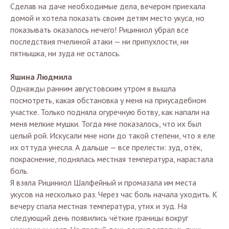
Сделав на даче необходимые дела, вечером приехала
домой и хотела показать своим детям место укуса, но
показывать оказалось нечего! Рициниол убрал все
последствия пчелиной атаки — ни припухлости, ни
пятнышка, ни зуда не осталось.
Яшина Людмила
Однажды ранним августовским утром я вышла
посмотреть, какая обстановка у меня на приусадебном
участке. Только подняла огуречную ботву, как напали на
меня мелкие мушки. Тогда мне показалось, что их был
целый рой. Искусали мне ноги до такой степени, что я еле
их оттуда унесла. А дальше — все прелести: зуд, отёк,
покраснение, поднялась местная температура, нарастала
боль.
Я взяла Рициниол Шалфейный и промазала им места
укусов на несколько раз. Через час боль начала уходить. К
вечеру спала местная температура, утих и зуд. На
следующий день появились чёткие границы вокруг