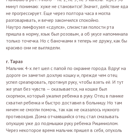
минут понимаю: хуже не становится! Значит, действие яда
не прогрессирует. Еще через полтора часа я могла
разговаривать, и вечер закончился спокойно.
Наутро лимфоузел «сдулся», слизистая полости рта
пришла в норму, язык был розовым, а об укусе напоминала
только точечка. Но с баночками я теперь не дружу, как бы
красиво они не выглядели.
г. Тараз
Мальчик 4-х лет шел с папой по окраине города. Вдруг на
дороге он заметил дохлую кошку и, прежде чем отец
успел среагировать, протянул руку, чтобы взять её. И тут
же упал без чувств — оказывается, на кошке был
скорпион, который ужалил ребенка в руку. Отец в панике
схватил ребенка и быстро доставил в больницу. Но там
ничем не смогли помочь, так как не оказалось нужного
противоядия. Дома отчаявшийся отец стал смазывать
опухшую уже до подмышки руку ребенка Рициниолом.
Через некоторое время мальчик пришел в себя, опухоль