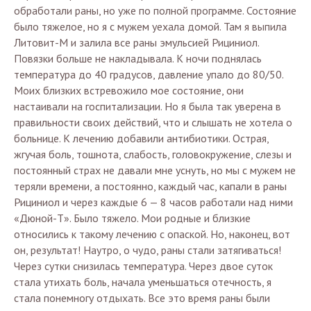
обработали раны, но уже по полной программе. Состояние
было тяжелое, но я с мужем уехала домой. Там я выпила
Литовит-М и залила все раны эмульсией Рициниол.
Повязки больше не накладывала. К ночи поднялась
температура до 40 градусов, давление упало до 80/50.
Моих близких встревожило мое состояние, они
настаивали на госпитализации. Но я была так уверена в
правильности своих действий, что и слышать не хотела о
больнице. К лечению добавили антибиотики. Острая,
жгучая боль, тошнота, слабость, головокружение, слезы и
постоянный страх не давали мне уснуть, но мы с мужем не
теряли времени, а постоянно, каждый час, капали в раны
Рициниол и через каждые 6 — 8 часов работали над ними
«Дюной-Т». Было тяжело. Мои родные и близкие
относились к такому лечению с опаской. Но, наконец, вот
он, результат! Наутро, о чудо, раны стали затягиваться!
Через сутки снизилась температура. Через двое суток
стала утихать боль, начала уменьшаться отечность, я
стала понемногу отдыхать. Все это время раны были