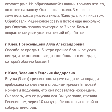
опухает рука. Из образовавшейся шишки торчало что-то,
похожее на занозу. Оказалось — жало. В малине не
заметила, когда ужалила пчела. Жало удалили пинцетом.
Обработали Рициниолом сразу и потом еще несколько
раз. Опухоль прошла примерно за 3 часа. Боль и
покраснение ушли уже при первой обработке.
г. Киев, Новосельцева Алла Александровна
Спасибо за продукт! Быстро прошла боль и от укуса
овода, и не осталось следа того большого волдыря,
который обычно бывает!
г. Киев, Зеленица Евдокия Федоровна
Внучка (5 лет) срезала ножницами на даче виноград и
прибежала со слезами и страшным криком. В первый
момент я подумала, что она порезалась ножницами.
Оказалось, что ее укусила оса. Вынула жало, смазала
Рициниолом, через 10 минут ребенок снова спокойно
собирал виноград.