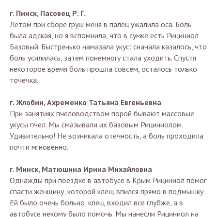
г. Пинск, Пасовец Р. Г.
Летом при сборе груш меня в палец ужалила оса. Боль
была адская, но я вспомнила, что в сумке есть Рициниол
Базовый. Быстренько намазала укус: сначала казалось, что
боль усилилась, затем понемногу стала уходить. Спустя
некоторое время боль прошла совсем, осталось только
точечка.
г. Жлобин, Ахременко Татьяна Евгеньевна
При занятиях пчеловодством порой бывают массовые
укусы пчел. Мы смазывали их базовым Рициниолом.
Удивительно! Не возникала отечность, а боль проходила
почти мгновенно.
г. Минск, Матюшина Ирина Михайловна
Однажды при поездке в автобусе в Крым Рициниол помог
спасти женщину, которой клещ впился прямо в подмышку.
Ей было очень больно, клещ входил все глубже, а в
автобусе некому было помочь. Мы нанесли Рициниол на