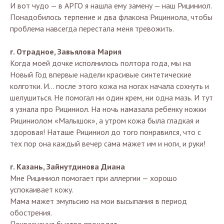
И вот чудо — в АРГО я нашла ему замену — наш Рициниол.
Понадобилось терпение и два флакона Рициниола, чтобы
проблема навсегда перестала меня тревожить.
г. Отрадное, Завьялова Мария
Когда моей дочке исполнилось полтора года, мы на
Новый Год впервые надели красивые синтетические
колготки. И... после этого кожа на ногах начала сохнуть и
шелушиться. Не помогал ни один крем, ни одна мазь. И тут
я узнала про Рициниол. На ночь намазала ребенку ножки
Рициниолом «Малышок», а утром кожа была гладкая и
здоровая! Наташе Рициниол до того понравился, что с
тех пор она каждый вечер сама мажет им и ноги, и руки!
г. Казань, Зайнутдинова Диана
Мне Рициниол помогает при аллергии — хорошо
успокаивает кожу.
Мама мажет эмульсию на мои высыпания в период
обострения.