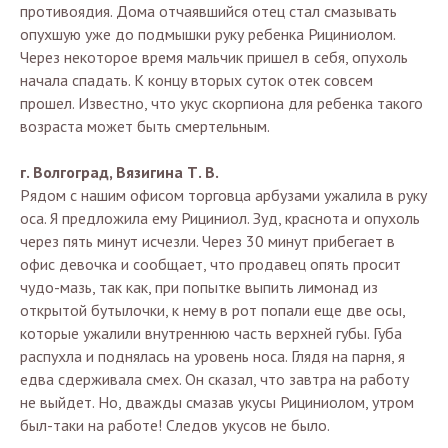
противоядия. Дома отчаявшийся отец стал смазывать
опухшую уже до подмышки руку ребенка Рициниолом.
Через некоторое время мальчик пришел в себя, опухоль
начала спадать. К концу вторых суток отек совсем
прошел. Известно, что укус скорпиона для ребенка такого
возраста может быть смертельным.
г. Волгоград, Вязигина Т. В.
Рядом с нашим офисом торговца арбузами ужалила в руку
оса. Я предложила ему Рициниол. Зуд, краснота и опухоль
через пять минут исчезли. Через 30 минут прибегает в
офис девочка и сообщает, что продавец опять просит
чудо-мазь, так как, при попытке выпить лимонад из
открытой бутылочки, к нему в рот попали еще две осы,
которые ужалили внутреннюю часть верхней губы. Губа
распухла и поднялась на уровень носа. Глядя на парня, я
едва сдерживала смех. Он сказал, что завтра на работу
не выйдет. Но, дважды смазав укусы Рициниолом, утром
был-таки на работе! Следов укусов не было.