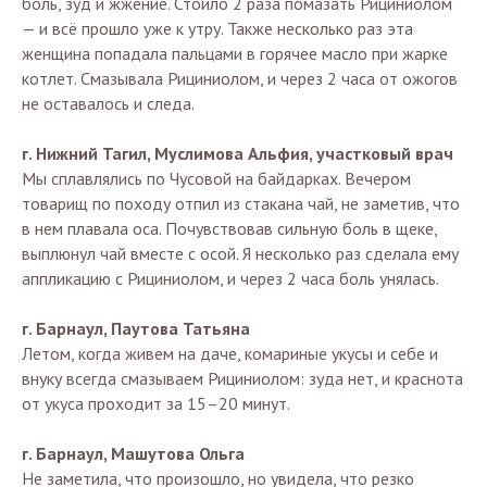
боль, зуд и жжение. Стоило 2 раза помазать Рициниолом
— и всё прошло уже к утру. Также несколько раз эта
женщина попадала пальцами в горячее масло при жарке
котлет. Смазывала Рициниолом, и через 2 часа от ожогов
не оставалось и следа.
г.
Нижний Тагил, Муслимова Альфия, участковый врач
Мы сплавлялись по Чусовой на байдарках. Вечером
товарищ по походу отпил из стакана чай, не заметив, что
в нем плавала оса. Почувствовав сильную боль в щеке,
выплюнул чай вместе с осой. Я несколько раз сделала ему
аппликацию с Рициниолом, и через 2 часа боль унялась.
г. Барнаул, Паутова Татьяна
Летом, когда живем на даче, комариные укусы и себе и
внуку всегда смазываем Рициниолом: зуда нет, и краснота
от укуса проходит за 15–20 минут.
г. Барнаул, Машутова Ольга
Не заметила, что произошло, но увидела, что резко