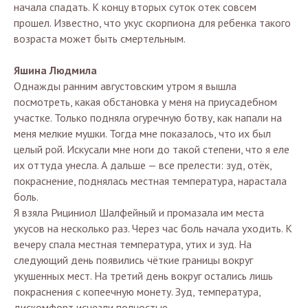
начала спадать. К концу вторых суток отек совсем
прошел. Известно, что укус скорпиона для ребенка такого
возраста может быть смертельным.
Яшина Людмила
Однажды ранним августовским утром я вышла
посмотреть, какая обстановка у меня на приусадебном
участке. Только подняла огуречную ботву, как напали на
меня мелкие мушки. Тогда мне показалось, что их был
целый рой. Искусали мне ноги до такой степени, что я еле
их оттуда унесла. А дальше — все прелести: зуд, отёк,
покраснение, поднялась местная температура, нарастала
боль.
Я взяла Рициниол Шалфейный и промазала им места
укусов на несколько раз. Через час боль начала уходить. К
вечеру спала местная температура, утих и зуд. На
следующий день появились чёткие границы вокруг
укушенных мест. На третий день вокруг остались лишь
покраснения с копеечную монету. Зуд, температура,
дискомфорт исчезли полностью.