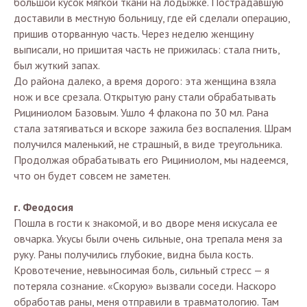
большой кусок мягкой ткани на лодыжке. Пострадавшую
доставили в местную больницу, где ей сделали операцию,
пришив оторванную часть. Через неделю женщину
выписали, но пришитая часть не прижилась: стала гнить,
был жуткий запах.
До района далеко, а время дорого: эта женщина взяла
нож и все срезала. Открытую рану стали обрабатывать
Рициниолом Базовым. Ушло 4 флакона по 30 мл. Рана
стала затягиваться и вскоре зажила без воспаления. Шрам
получился маленький, не страшный, в виде треугольника.
Продолжая обрабатывать его Рициниолом, мы надеемся,
что он будет совсем не заметен.
г. Феодосия
Пошла в гости к знакомой, и во дворе меня искусала ее
овчарка. Укусы были очень сильные, она трепала меня за
руку. Раны получились глубокие, видна была кость.
Кровотечение, невыносимая боль, сильный стресс — я
потеряла сознание. «Скорую» вызвали соседи. Наскоро
обработав раны, меня отправили в травматологию. Там