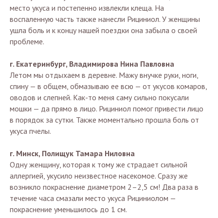
место укуса и постепенно извлекли клеща. На
воспаленную часть также нанесли Рициниол. У женщины
ушла боль и к концу нашей поездки она забыла о своей
проблеме.
г. Екатеринбург, Владимирова Нина Павловна
Летом мы отдыхаем в деревне. Мажу внучке руки, ноги,
спину — в общем, обмазываю ее всю — от укусов комаров,
оводов и слепней. Как-то меня саму сильно покусали
мошки — да прямо в лицо. Рициниол помог привести лицо
в порядок за сутки. Также моментально прошла боль от
укуса пчелы.
г. Минск, Полищук Тамара Ниловна
Одну женщину, которая к тому же страдает сильной
аллергией, укусило неизвестное насекомое. Сразу же
возникло покраснение диаметром 2–2,5 см! Два раза в
течение часа смазали место укуса Рициниолом —
покраснение уменьшилось до 1 см.