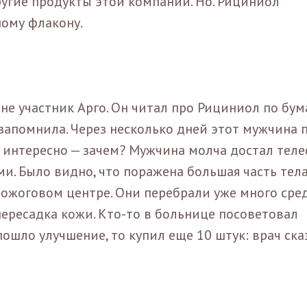
угие продукты этой компании. Но. Рициниол
ному флакону.
не участник Арго. Он читал про Рициниол по бум
го запомнила. Через несколько дней этот мужчина
о интересно — зачем? Мужчина молча достал тел
. Было видно, что поражена большая часть тела
в ожоговом центре. Они перебрали уже много сред
 пересадка кожи. Кто-то в больнице посоветовал
 пошло улучшение, то купил еще 10 штук: врач ска