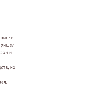
ажке и
 пришел
ефон и
.
ств, но
зал,