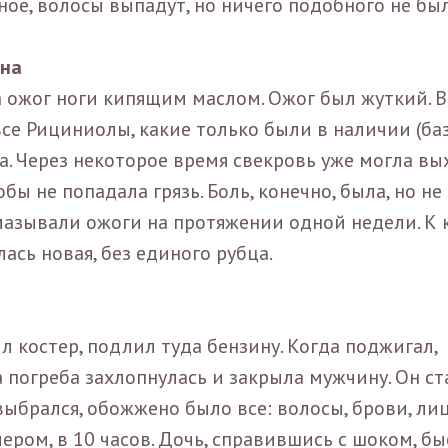
ашное, волосы выпадут, но ничего подобного не бы
ана
ла ожог ноги кипящим маслом. Ожог был жуткий. 
и все Рициниолы, какие только были в наличии (б
га. Через некоторое время свекровь уже могла в
ы не попадала грязь. Боль, конечно, была, но не
 Смазывали ожоги на протяжении одной недели. К 
ась новая, без единого рубца.
 костер, подлил туда бензину. Когда поджигал,
огреба захлопнулась и закрыла мужчину. Он ст
выбрался, обожжено было все: волосы, брови, лиц
ером, в 10 часов. Дочь, справившись с шоком, б