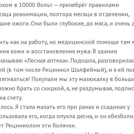
током в 10000 Вольт — пренебрёг правилами
есяца реанимации, полтора месяца в отделении,
шие ожоги. Они были глубокие, до мяса, и очень 
ить как на работу, но медицинской помощи там 
ния кожи и восстановления мужа. В здании
называю «Лесная аптека». Подошла, разговорилас
й (в том числе Рициниол Шалфейный), и я ей по
тягиваться! Покупали мы эту мазюкалку в больш
ожно брать со скидкой, я, не раздумывая, подпи
а счету.
сь. Я стала мазать его при ранах и ссадинах у
пользовала его, когда опухла десна, и он обезболи
т Рициниолом эти болячки.