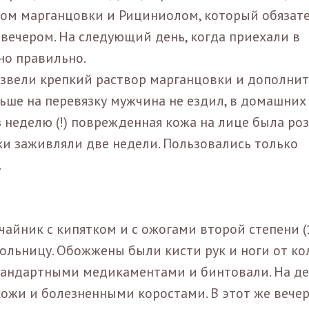
ом марганцовки и Рициниолом, который обязат
 вечером. На следующий день, когда приехали в
но правильно.
азвели крепкий раствор марганцовки и дополнит
льше на перевязку мужчина не ездил, в домашних
неделю (!) поврежденная кожа на лице была роз
уки заживляли две недели. Пользовались только
.
чайник с кипятком и с ожогами второй степени (
ольницу. Обожжены были кисти рук и ноги от ко
 стандартными медикаментами и бинтовали. На д
ожи и болезненными коростами. В этот же вече