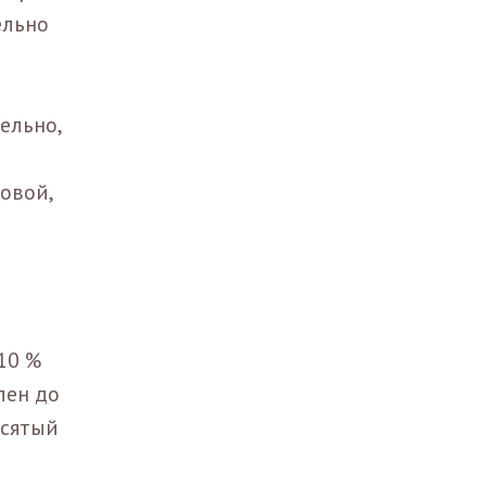
ельно
ельно,
овой,
10 %
лен до
есятый
р