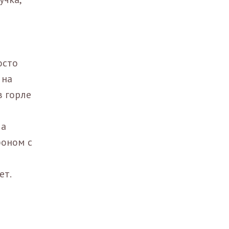
осто
 на
в горле
ла
фоном с
ет.