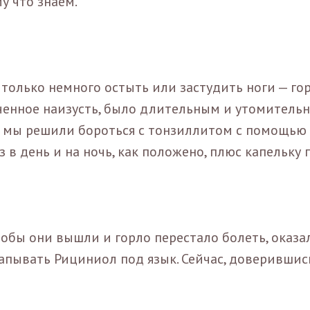
у что знаем.
 только немного остыть или застудить ноги — го
ученное наизусть, было длительным и утомитель
да мы решили бороться с тонзиллитом с помощью
в день и на ночь, как положено, плюс капельку 
обы они вышли и горло перестало болеть, оказа
капывать Рициниол под язык. Сейчас, доверившис