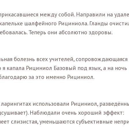
прикасавшиеся между собой. Направили на удале
 капельке шалфейного Рициниола. Гланды очисти
ебовалась. Теперь они абсолютно здоровы.
льная болезнь всех учителей, сопровождающаяся
о я капала Рициниол Базовый под язык, а на ночь
 благодарю за это именно Рициниол.
, ларингитах использовали Рициниол, разведённ
сушивает). Наблюдали очень хороший эффект:
неет слизистая, уменьшаются субъективные непр