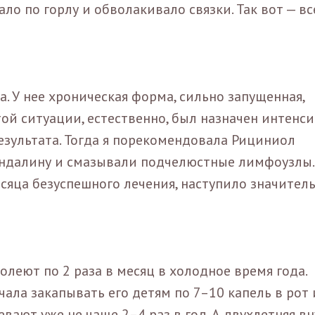
ало по горлу и обволакивало связки. Так вот — вс
 У нее хроническая форма, сильно запущенная,
ой ситуации, естественно, был назначен интенс
 результата. Тогда я порекомендовала Рициниол
ндалину и смазывали подчелюстные лимфоузлы.
есяца безуспешного лечения, наступило значител
олеют по 2 раза в месяц в холодное время года.
ала закапывать его детям по 7–10 капель в рот 
вают уже не чаще 2–4 раз в год. А двухлетняя вн