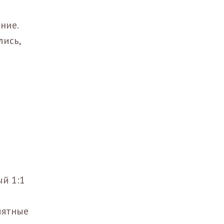
ние.
лись,
ый 1:1
иятные