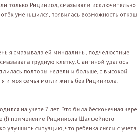
вали только Рициниол, смазывали исключительно
 отёк уменьшился, появилась возможность откаш
 день я смазывала ей миндалины, подчелюстные
смазывала грудную клетку. С ангиной удалось
е длилась полторы недели и больше, с высокой
 я и моя семья могли жить без Рициниола.
дился на учете 7 лет. Это была бесконечная чер
ое (!) применение Рициниола Шалфейного
о улучшить ситуацию, что ребенка сняли с учета