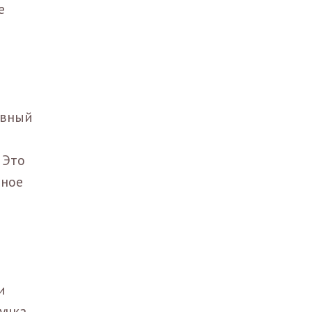
е
ивный
 Это
ьное
и
учка,