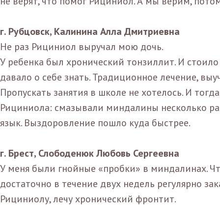
не верят, что помог Рициниол. А мы верим, потом
г. Рубцовск, Калинина Алла Дмитриевна
Не раз Рициниол выручал мою дочь.
У ребенка был хронический тонзиллит. И стоило
давало о себе знать. Традиционное лечение, вы
Пропускать занятия в школе не хотелось. И тог
Рициниола: смазывали миндалины несколько раз 
язык. Выздоровление пошло куда быстрее.
г. Брест, Слободенюк Любовь Сергеевна
У меня были гнойные «пробки» в миндалинах. Чт
достаточно в течение двух недель регулярно за
Рициниолу, лечу хронический фронтит.