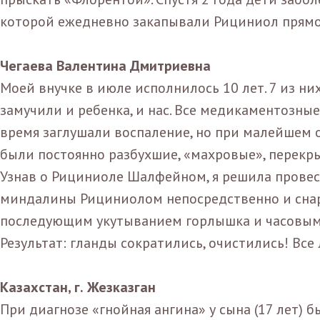
которой ежедневно закапывали Рициниол прямо с
Чегаева Валентина Дмитриевна
Моей внучке в июле исполнилось 10 лет. 7 из них
замучили и ребенка, и нас. Все медикаментозны
время заглушали воспаление, но при малейшем 
были постоянно разбухшие, «махровые», перекр
Узнав о Рициниоле Шалфейном, я решила провес
миндалины Рициниолом непосредственно и снар
последующим укутыванием горлышка и часовым
Результат: гланды сократились, очистились! Все 
Казахстан, г.
Ж
езказган
При диагнозе «гнойная ангина» у сына (17 лет) 