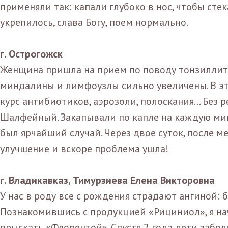
применяли так: капали глубоко в нос, чтобы стек
укрепилось, слава Богу, поем нормально.
г. Острогожск
Женщина пришла на прием по поводу тонзиллита.
миндалины и лимфоузлы сильно увеличены. В эт
курс антибиотиков, аэрозоли, полоскания... Без
Шалфейный. Закапывали по капле на каждую ми
был ярчайший случай. Через двое суток, после м
улучшение и вскоре проблема ушла!
г. Владикавказ, Тимурзиева Елена Викторовна
У нас в роду все с рождения страдают ангиной: б
Познакомившись с продукцией «Рициниол», я нач
прыскать «Флорентой». Спустя 2 года дети заболе